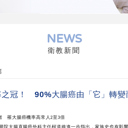
NEWS
衛教新聞
篇
率之冠！ 90%大腸癌由「它」轉變
 罹大腸癌機率高常人
至
倍
2
3
醫院大腸直腸癌外科主任柯道維進一步指出，家族史也有影