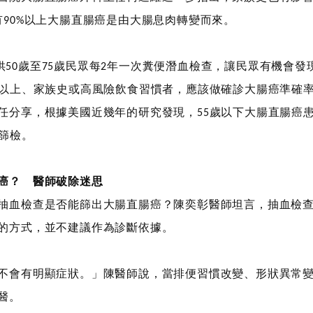
有
以上大腸直腸癌是由大腸息肉轉變而來。
90%
供
歲至
歲民眾每
年一次糞便潛血檢查，讓民眾有機會發
50
75
2
以上、家族史或高風險飲食習慣者，應該做確診大腸癌準確
任分享，根據美國近幾年的研究發現，
歲以下大腸直腸癌
55
篩檢。
癌？ 醫師破除迷思
抽血檢查是否能篩出大腸直腸癌？陳奕彰醫師坦言，抽血檢
的方式，並不建議作為診斷依據。
不會有明顯症狀。」陳醫師說，當排便習慣改變、形狀異常
醫。