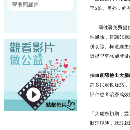
營養照顧篇
至
倍。另外，約
3
國健署免費提
性風險，建議
歲
50
併切除。
柯道維主
該提早至
歲就做
40
抽血能篩檢出大腸
許多民眾也疑惑，
評估患者治療成效
「大腸癌初期，並
狀浮現時，就該就