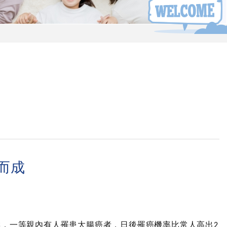
而成
響，一等親內有人罹患大腸癌者，日後罹癌機率比常人高出
2