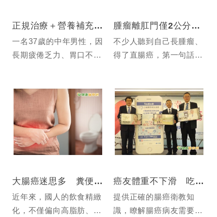
正規治療＋營養補充 熟男成功逆轉末期癌
腫瘤離肛門僅2公分！ 醫師這樣做保住病友屁股
一名37歲的中年男性，因
不少人聽到自己長腫瘤、
長期疲倦乏力、胃口不
得了直腸癌，第一句話就
佳、頭暈貧血就診後，確
是「醫師，我肛門要不要
診罹患第四期乙狀結腸癌
挖掉？我不想揹袋子」
合併肝轉移。原先幸福的
家庭與生活，一夕之間全
被打亂，好在有妻子的陪
伴與支持，讓患者鼓起勇
氣並...
大腸癌迷思多 糞便潛血篩檢降風險
癌友體重不下滑 吃對黃金比例是關鍵
近年來，國人的飲食精緻
提供正確的腸癌衛教知
化，不僅偏向高脂肪、低
識，瞭解腸癌病友需要，