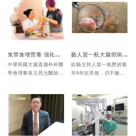
免禁食增營養 強化肌力體能 術前照護新概念 降3成併發症機率
藝人賀一航大腸癌病逝 醫師指出癌友3大迷思
中華民國大腸直腸外科醫
綜藝主持人賀一航歷經艱
學會理事長王照元醫師表
辛8年抗癌後，仍不敵病
示，過去在進行癌症腫瘤
魔逝世，與之前秀場好友
切除、腹腔手術等重大手
豬哥亮一樣，2人均死於
術時，患者大多處於較被
大腸癌。賀一航於2011
動的角色，只能茫然等候
年確診罹患大腸癌第3
醫師下一步的通知，但是
期，卻在開刀後放棄化
這個名為加速術後康復療
療，日前癌細胞轉移至
程E...
肝、肺，...