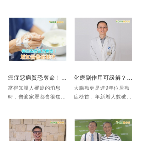
纖維的食物，加上缺乏運
加強病友與家屬對腸癌的
動，使得大腸癌躍升為十
認知。
大癌症發生率第一名
癌症惡病質恐奪命！ 增加營養這樣吃
化療副作用可緩解？！ 助四旬壯男速返職場
當得知親人罹癌的消息
大腸癌更是連9年位居癌
時，普遍家屬都會很焦
症榜首，年新增人數破1
慮，看著癌症親人一天一
萬5千名。
點的消瘦，體力一天不如
一天，吃了就吐，完全吃
不下任何東西，家屬自己
也不免跟著擔心得食不下