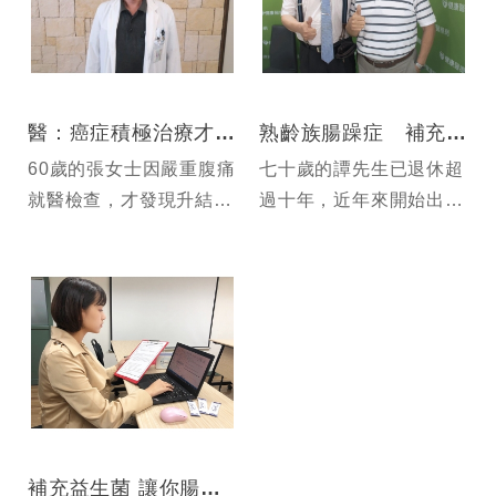
嚥，進而迫使中斷治療，
使治療效...
醫：癌症積極治療才能迎接新生
熟齡族腸躁症 補充益生菌遠離腸道不適
60歲的張女士因嚴重腹痛
七十歲的譚先生已退休超
就醫檢查，才發現升結腸
過十年，近年來開始出現
位置有一顆8cm大的腫
情緒低落現象，連好友及
瘤，且同時合併肝轉移，
家人的出遊邀約都拒絕，
醫師建議先以手術將腸道
在家人的堅持下就醫，才
腫瘤切除後再輔助化療
道出心中苦處
補充益生菌 讓你腸保健康